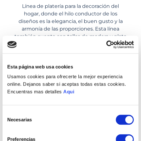
Línea de platería para la decoración del
hogar, donde el hilo conductor de los
diseños es la elegancia, el buen gusto y la
armonía de las proporciones. Esta línea
también cuenta con tallas de madera y plata
las cuales representan personajes de la
tradición peruana.
Esta página web usa cookies
Usamos cookies para ofrecerte la mejor experiencia
PERUGIA
online. Dejanos saber si aceptas todas estas cookies.
Encuentras mas detalles
Aqui
Selección
Necesarias
de
consentimiento
Preferencias