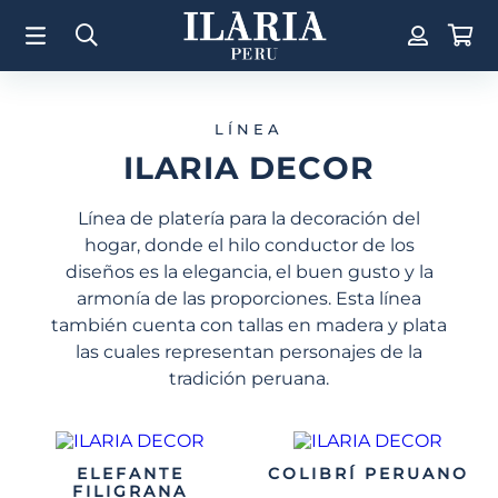
TÉRMINOS MÁS BUSCADOS
1
.
Aretes
2
.
Pulsera
LÍNEA
3
.
Collar
ILARIA DECOR
4
.
Anillos
Línea de platería para la decoración del
5
.
Perla
hogar, donde el hilo conductor de los
6
.
Pulsera Mujer
diseños es la elegancia, el buen gusto y la
armonía de las proporciones. Esta línea
7
.
Anillo
también cuenta con tallas en madera y plata
8
.
Corazon
las cuales representan personajes de la
9
.
Cruz
tradición peruana.
10
.
Pulsera Hombre
ELEFANTE
COLIBRÍ PERUANO
FILIGRANA