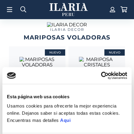
TÉRMINOS MÁS BUSCADOS
1
.
Aretes
2
.
Pulsera
ILARIA DECOR
MARIPOSAS VOLADORAS
3
.
Collar
4
.
Anillos
NUEVO
NUEVO
5
.
Pulsera Mujer
6
.
Cruz
7
.
Perla
8
.
Corazon
MARIPOSA
Esta página web usa cookies
CRISTALES ALAS
MARIPOSAS
9
.
Pulsera Hombre
VOLADORAS BASE
S/
1050
.
00
Usamos cookies para ofrecerte la mejor experiencia
AMATISTA
10
.
Anillo
online. Dejanos saber si aceptas todas estas cookies.
S/
1785
.
00
Encuentras mas detalles
Aqui
COMPRAR TODO