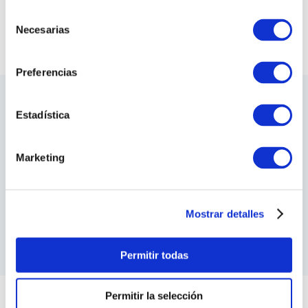
Selección
VER TODAS LAS COLECCIONES
Necesarias
de
consentimiento
Preferencias
LO ÚLTIMO DE ILARIA
Estadística
Sea el primero en conocer los nuevos y
apasionantes diseños, los eventos especiales,
Marketing
las inauguraciones de tiendas y mucho más.
SUSCRIBIRME
Mostrar detalles
He leído y acepto los
Terminos y Condiciones
y las
Política de Privacidad
Permitir todas
Permitir la selección
ILARIA