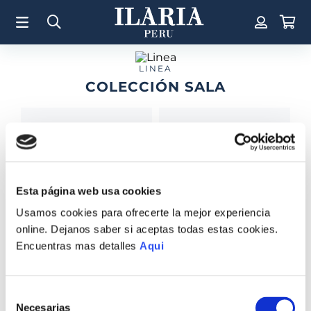
TÉRMINOS MÁS BUSCADOS
1
.
Aretes
2
.
Pulsera
LINEA
COLECCIÓN SALA
3
.
Collar
4
.
Anillos
5
.
Perla
6
.
Pulsera Mujer
7
.
Anillo
Esta página web usa cookies
FLORERO HERMES
8
.
Corazon
Usamos cookies para ofrecerte la mejor experiencia
CENTRO BLONDA C
S/
5700
.
00
MADERA
online. Dejanos saber si aceptas todas estas cookies.
9
.
Cruz
S/
1925
.
00
Encuentras mas detalles
Aqui
10
.
Pulsera Hombre
COMPRAR TODO
Selección
VER TODAS LAS COLECCIONES
Necesarias
de