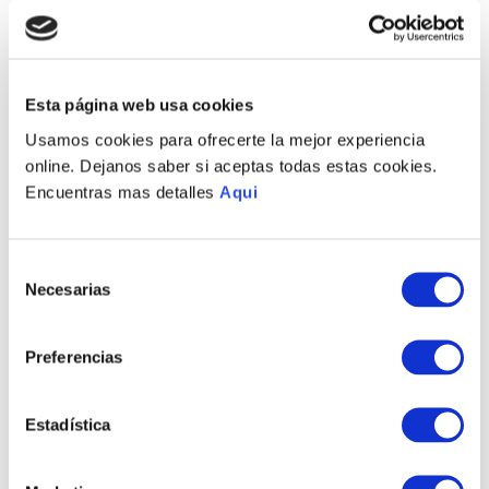
Esta página web usa cookies
COLLAR LUCK HIJA
Usamos cookies para ofrecerte la mejor experiencia
COLLAR CUPCAKE
S/
190
.
00
online. Dejanos saber si aceptas todas estas cookies.
ESMALTE
Encuentras mas detalles
Aqui
S/
260
.
00
Selección
Necesarias
de
consentimiento
Preferencias
COLLAR FOREVER HIJA
COLLAR CONNECTION
S/
495
.
00
HIJA
Estadística
S/
260
.
00