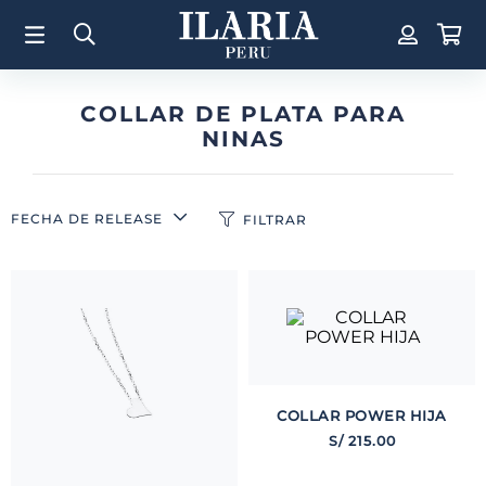
TÉRMINOS MÁS BUSCADOS
1
.
Aretes
2
.
Pulsera
COLLAR DE PLATA PARA
NINAS
3
.
Collar
4
.
Anillos
5
.
Perla
FECHA DE RELEASE
FILTRAR
6
.
Pulsera Mujer
7
.
Anillo
8
.
Corazon
9
.
Pulsera Hombre
10
.
Cruz
COLLAR POWER HIJA
S/
215
.
00