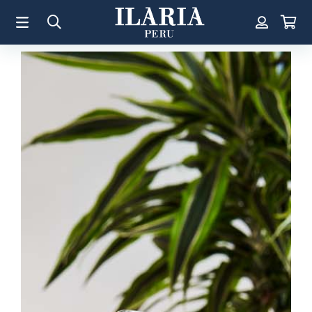
TÉRMINOS MÁS BUSCADOS
1
.
Aretes
2
.
Pulsera
3
.
Collar
4
.
Anillos
5
.
Pulsera Mujer
6
.
Cruz
7
.
Perla
8
.
Corazon
9
.
Pulsera Hombre
10
.
Anillo