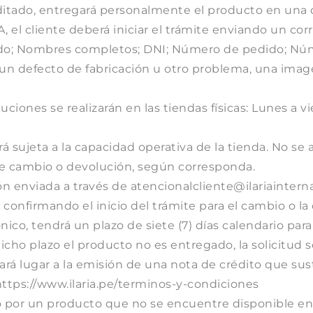
ditado, entregará personalmente el producto en una de
 el cliente deberá iniciar el trámite enviando un cor
do; Nombres completos; DNI; Número de pedido; Núm
e un defecto de fabricación u otro problema, una image
iones se realizarán en las tiendas físicas: Lunes a vie
rá sujeta a la capacidad operativa de la tienda. No se 
so de cambio o devolución, según corresponda.
ón enviada a través de
atencionalcliente@ilariaintern
o confirmando el inicio del trámite para el cambio o la
ónico, tendrá un plazo de siete (7) días calendario par
icho plazo el producto no es entregado, la solicitud s
á lugar a la emisión de una nota de crédito que susten
https://www.ilaria.pe/terminos-y-condiciones
o por un producto que no se encuentre disponible en l