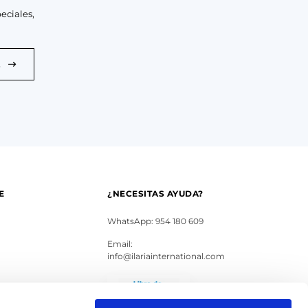
eciales,
E
E
¿NECESITAS AYUDA?
WhatsApp: 954 180 609
Email:
info@ilariainternational.com
s