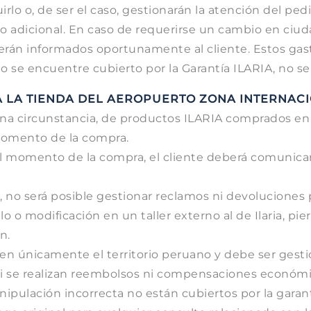
lo o, de ser el caso, gestionarán la atención del pedid
to adicional. En caso de requerirse un cambio en ci
serán informados oportunamente al cliente. Estos ga
o se encuentre cubierto por la Garantía ILARIA, no se 
A LA TIENDA DEL AEROPUERTO ZONA INTERNAC
a circunstancia, de productos ILARIA comprados en l
momento de la compra.
n al momento de la compra, el cliente deberá comunic
, no será posible gestionar reclamos ni devoluciones 
 o modificación en un taller externo al de Ilaria, p
n.
en únicamente el territorio peruano y debe ser gestio
, ni se realizan reembolsos ni compensaciones económic
nipulación incorrecta no están cubiertos por la garant