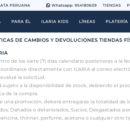
LATA PERUANA
Whatsapp: 954180609
TIENDAS
P
A
PARA ÉL
ILARIA KIDS
LÍNEAS
PLATERÍA
TICAS DE CAMBIOS Y DEVOLUCIONES TIENDAS FÍ
RIA
tro de los siete (7) días calendario posteriores a la f
coordinarse directamente con ILARIA al correo elect
evalué la solicitud.
rá sujeto a la disponibilidad de stock, debiendo el p
ica de la compra.
e una promoción, deberá entregarse la totalidad de 
os; Dañados o deteriorados; Sucios; Desgastados por 
encina, thinner, perfume, acetona o cualquier otro ti