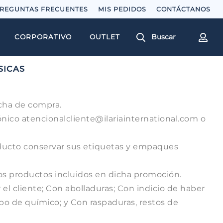
REGUNTAS FRECUENTES
MIS PEDIDOS
Buscar
CORPORATIVO
OUTLET
SICAS
echa de compra.
rónico
atencionalcliente@ilariainternational.com
o
roducto conservar sus etiquetas y empaques
los productos incluidos en dicha promoción.
el cliente; Con abolladuras; Con indicio de haber
po de químico; y Con raspaduras, restos de