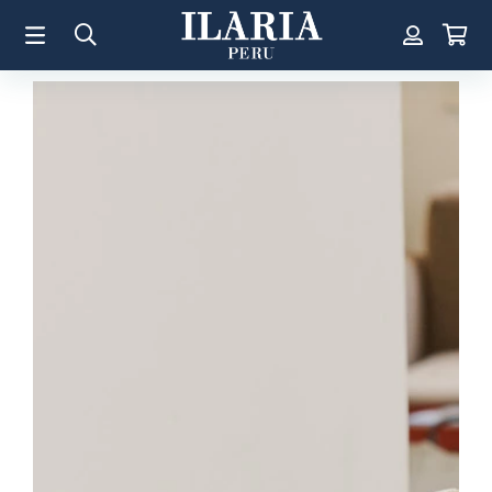
TÉRMINOS MÁS BUSCADOS
1
.
Aretes
2
.
Pulsera
3
.
Collar
4
.
Anillos
5
.
Perla
6
.
Pulsera Mujer
7
.
Anillo
8
.
Corazon
9
.
Cruz
10
.
Pulsera Hombre