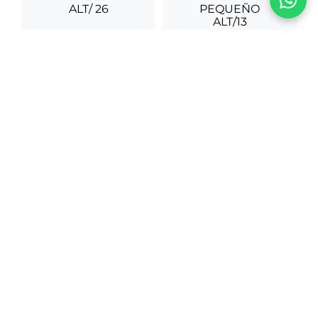
FAROLITO
COLONIAL ALT/ 26
SAHUMERIO
ARMADILLO
S/
17
,
270
.
00
PEQUEÑO ALT/13
S/
14
,
085
.
00
COMPRAR TODO
VER TODAS LAS COLECCIONES
LO ÚLTIMO DE ILARIA
Sea el primero en conocer los nuevos y
apasionantes diseños, los eventos especiales,