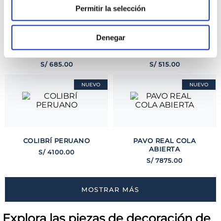
Permitir la selección
Denegar
MATE BÚHO
MATE BÚHO
TECNOLÓGICO
ABOGADA
S/
685
.
00
S/
515
.
00
NUEVO
NUEVO
COLIBRÍ PERUANO
PAVO REAL COLA
ABIERTA
S/
4100
.
00
S/
7875
.
00
MOSTRAR MÁS
Explora las piezas de decoración de