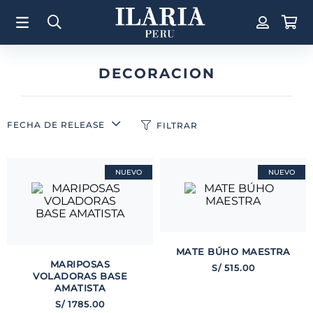
TÉRMINOS MÁS BUSCADOS
1
.
Aretes
2
.
Pulsera
DECORACION
3
.
Collar
4
.
Anillos
FECHA DE RELEASE
FILTRAR
5
.
Pulsera Mujer
6
.
Cruz
NUEVO
NUEVO
7
.
Perla
8
.
Corazon
9
.
Pulsera Hombre
MATE BÚHO MAESTRA
10
.
Anillo
MARIPOSAS
S/
515
.
00
VOLADORAS BASE
AMATISTA
S/
1785
.
00