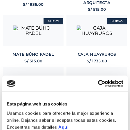
ARQUITECTA
S/
1935
.
00
S/
515
.
00
NUEVO
NUEVO
MATE BÚHO PADEL
CAJA HUAYRUROS
S/
515
.
00
S/
1735
.
00
Esta página web usa cookies
PLATO ESCUDO
MARIPOSA PRIMAVERA
Usamos cookies para ofrecerte la mejor experiencia
S/
2160
.
00
7 CM
online. Dejanos saber si aceptas todas estas cookies.
S/
1910
.
00
Encuentras mas detalles
Aqui