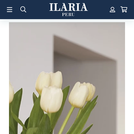
TÉRMINOS MÁS BUSCADOS
1
.
Aretes
2
.
Pulsera
3
.
Collar
4
.
Anillos
5
.
Pulsera Mujer
6
.
Perla
7
.
Cruz
8
.
Anillo
9
.
Corazon
10
.
Pulsera Hombre