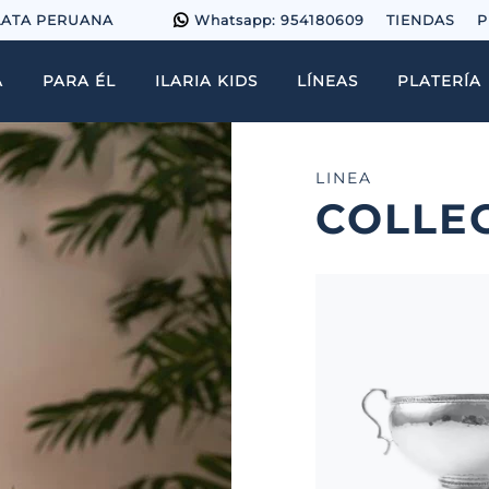
LATA PERUANA
Whatsapp: 954180609
TIENDAS
P
A
PARA ÉL
ILARIA KIDS
LÍNEAS
PLATERÍA
LINEA
COLLE