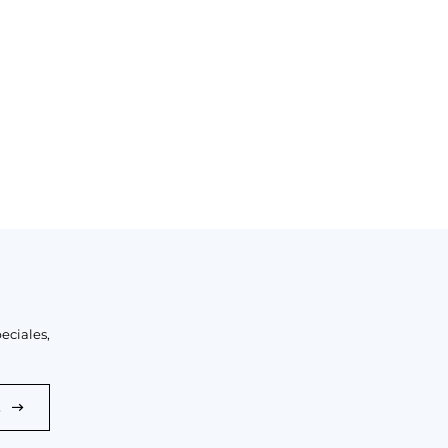
eciales,
E