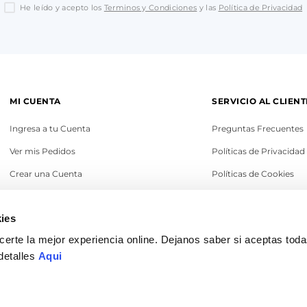
He leído y acepto los
Terminos y Condiciones
y las
Política de Privacidad
MI CUENTA
SERVICIO AL CLIENT
Ingresa a tu Cuenta
Preguntas Frecuentes
Ver mis Pedidos
Políticas de Privacidad
Crear una Cuenta
Políticas de Cookies
Recupera tu Contraseña
Términos y Condicione
ies
Política de Cambios
erte la mejor experiencia online. Dejanos saber si aceptas tod
Legales
detalles
Aqui