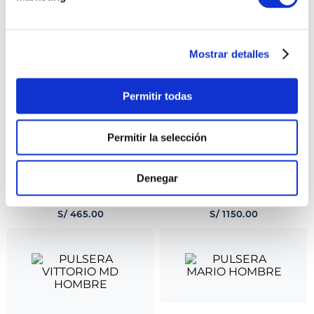
PULSERA AMERIGO MD
PULSERA VITTORIO LG
HOMBRE
HOMBRE
Mostrar detalles
S/
845
.
00
S/
775
.
00
Permitir todas
Permitir la selección
Denegar
PULSERA GIOVANNI
PULSERA DANTE LG
HOMBRE
HOMBRE
S/
465
.
00
S/
1150
.
00