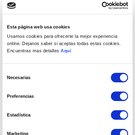
PULSERA ARRECIFE
PULSERA POSEIDON
Esta página web usa cookies
HOMBRE
HOMBRE
S/
570
.
00
S/
515
.
00
Usamos cookies para ofrecerte la mejor experiencia
online. Dejanos saber si aceptas todas estas cookies.
Encuentras mas detalles
Aqui
Selección
Necesarias
de
consentimiento
PULSERA MARCELO LG
PULSERA MARCELO
HOMBRE
MD HOMBRE
Preferencias
S/
725
.
00
S/
725
.
00
Estadística
Marketing