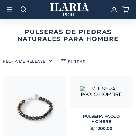
TÉRMINOS MÁS BUSCADOS
1
.
Aretes
2
.
Pulsera
PULSERAS DE PIEDRAS
NATURALES PARA HOMBRE
3
.
Collar
4
.
Anillos
5
.
Pulsera Mujer
FECHA DE RELEASE
FILTRAR
6
.
Perla
7
.
Cruz
8
.
Anillo
9
.
Corazon
10
.
Pulsera Hombre
PULSERA PAOLO
HOMBRE
S/
1200
.
00