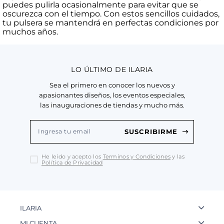
puedes pulirla ocasionalmente para evitar que se
oscurezca con el tiempo. Con estos sencillos cuidados,
tu pulsera se mantendrá en perfectas condiciones por
muchos años.
LO ÚLTIMO DE ILARIA
Sea el primero en conocer los nuevos y
apasionantes diseños, los eventos especiales,
las inauguraciones de tiendas y mucho más.
SUSCRIBIRME
He leído y acepto los
Terminos y Condiciones
y las
Política de Privacidad
ILARIA
La Marca
MI CUENTA