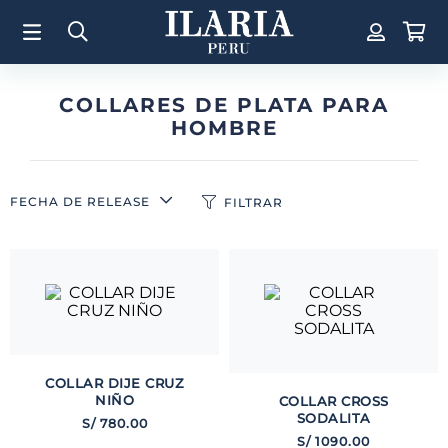
TÉRMINOS MÁS BUSCADOS
1
.
Aretes
2
.
Pulsera
COLLARES DE PLATA PARA
HOMBRE
3
.
Collar
4
.
Anillos
5
.
Perla
FECHA DE RELEASE
FILTRAR
6
.
Pulsera Mujer
7
.
Anillo
8
.
Corazon
9
.
Pulsera Hombre
10
.
Cruz
COLLAR DIJE CRUZ
NIÑO
COLLAR CROSS
SODALITA
S/
780
.
00
S/
1090
.
00