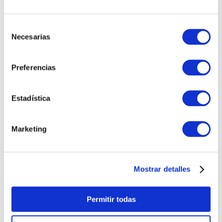
Selección
COLLAR ZINEDINE
COLLAR CRUZ
Necesarias
de
HOMBRE
CLEMENTE HOMBRE
consentimiento
S/
995
.
00
S/
750
.
00
Preferencias
Estadística
Marketing
COLLAR OLÍMPICO
COLLAR REGATA
HOMBRE
HOMBRE
S/
1500
.
00
S/
815
.
00
Mostrar detalles
Permitir todas