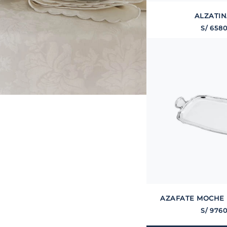
ALZATIN
S/
658
AZAFATE MOCHE L
S/
976