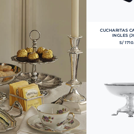
CUCHARITAS C
INGLES (J
S/
1710