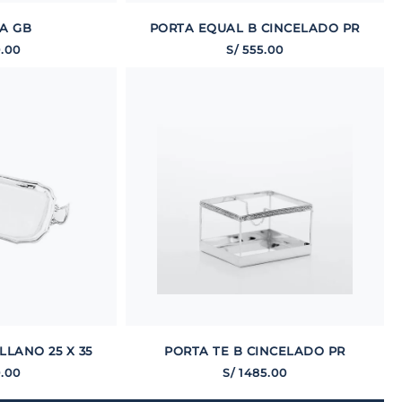
A GB
PORTA EQUAL B CINCELADO PR
0
.
00
S/
555
.
00
LANO 25 X 35
PORTA TE B CINCELADO PR
0
.
00
S/
1485
.
00