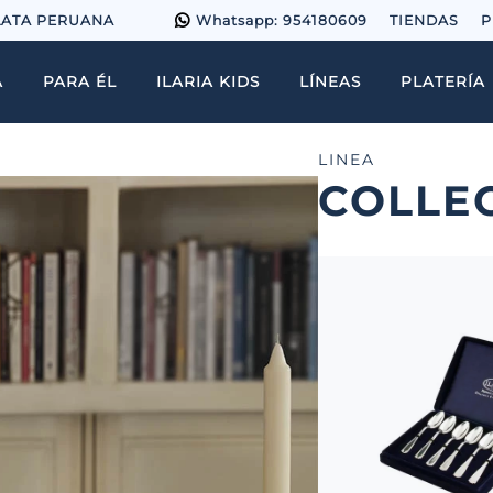
LATA PERUANA
Whatsapp: 954180609
TIENDAS
P
A
PARA ÉL
ILARIA KIDS
LÍNEAS
PLATERÍA
LINEA
COLLE