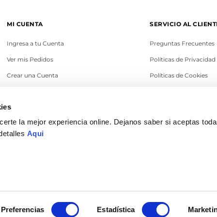
MI CUENTA
SERVICIO AL CLIENT
Ingresa a tu Cuenta
Preguntas Frecuentes
Ver mis Pedidos
Políticas de Privacidad
Crear una Cuenta
Políticas de Cookies
Recupera tu Contraseña
Términos y Condicione
ies
Política de Cambios
erte la mejor experiencia online. Dejanos saber si aceptas tod
Legales
detalles
Aqui
© 2022 Ilaría Perú. Todos los derechos reservados
Preferencias
Estadística
Marketi
DISEÑO & DESARROLLO POR
ENOVA