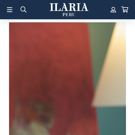
TÉRMINOS MÁS BUSCADOS
1
.
Aretes
2
.
Pulsera
3
.
Collar
4
.
Anillos
5
.
Perla
6
.
Pulsera Mujer
7
.
Anillo
8
.
Corazon
9
.
Pulsera Hombre
10
.
Cruz