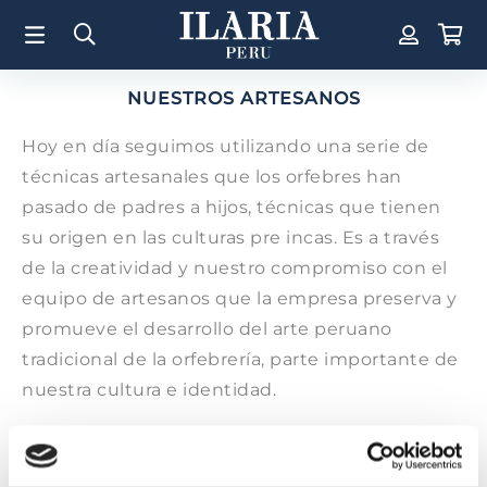
TÉRMINOS MÁS BUSCADOS
1
.
Aretes
NUESTROS ARTESANOS
2
.
Pulsera
3
.
Collar
Hoy en día seguimos utilizando una serie de
técnicas artesanales que los orfebres han
4
.
Anillos
pasado de padres a hijos, técnicas que tienen
5
.
Perla
su origen en las culturas pre incas. Es a través
6
.
Pulsera Mujer
de la creatividad y nuestro compromiso con el
7
.
Anillo
equipo de artesanos que la empresa preserva y
promueve el desarrollo del arte peruano
8
.
Corazon
tradicional de la orfebrería, parte importante de
9
.
Cruz
nuestra cultura e identidad.
10
.
Pulsera Hombre
ILARIA-PERÚ capacita y emplea a más de 100
artesanos y orfebres, talladores de piedra y