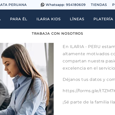
LATA PERUANA
Whatsapp: 954180609
TIENDAS
P
A
PARA ÉL
ILARIA KIDS
LÍNEAS
PLATERÍA
TRABAJA CON NOSOTROS
En ILARIA - PERU estam
altamente motivados con
compartan nuestra pasión
excelencia en el servicio 
Déjanos tus datos y com
https://forms.gle/tTZ
¡Sé parte de la familia Ila