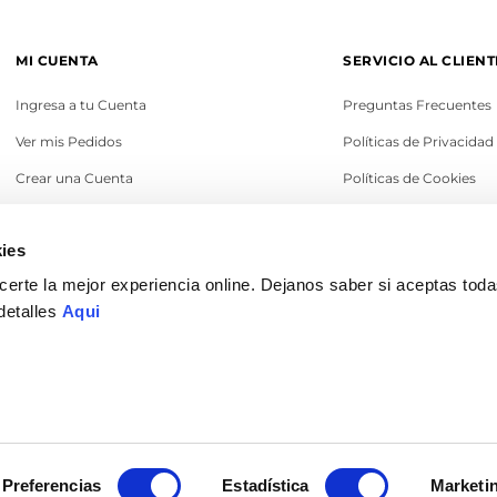
MI CUENTA
SERVICIO AL CLIENT
Ingresa a tu Cuenta
Preguntas Frecuentes
Ver mis Pedidos
Políticas de Privacidad
Crear una Cuenta
Políticas de Cookies
Recupera tu Contraseña
Términos y Condicione
ies
Política de Cambios
erte la mejor experiencia online. Dejanos saber si aceptas tod
Legales
detalles
Aqui
© 2022 Ilaría Perú. Todos los derechos reservados
Preferencias
Estadística
Marketi
DISEÑO & DESARROLLO POR
ENOVA