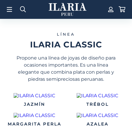
TÉRMINOS MÁS BUSCADOS
1
.
Aretes
2
.
Pulsera
LÍNEA
3
.
Collar
ILARIA CLASSIC
4
.
Anillos
Propone una línea de joyas de diseño para
5
.
Perla
ocasiones importantes. Es una línea
6
.
Pulsera Mujer
elegante que combina plata con perlas y
piedras semipreciosas peruanas.
7
.
Anillo
8
.
Cruz
9
.
Corazon
JAZMÍN
TRÉBOL
10
.
Argollas
MARGARITA PERLA
AZALEA