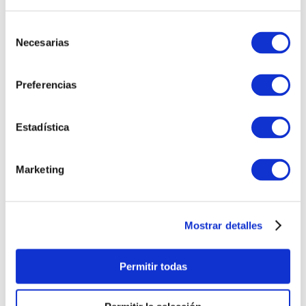
ocasiones importantes. Es una línea
elegante que combina plata con perlas y
Selección
piedras semipreciosas peruanas.
Necesarias
de
consentimiento
Preferencias
BELLEZA AMATISTA
RADIANTE
Estadística
ELEGANCIA PERLA
Marketing
Mostrar detalles
Permitir todas