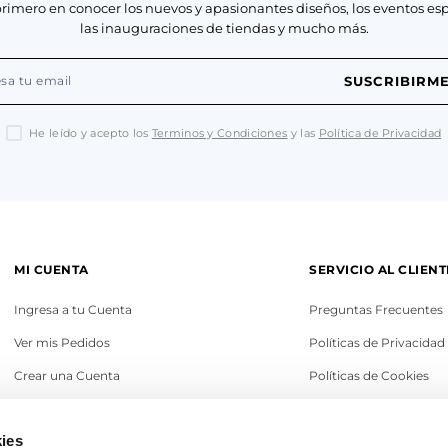
primero en conocer los nuevos y apasionantes diseños, los eventos esp
las inauguraciones de tiendas y mucho más.
SUSCRIBIRM
He leído y acepto los
Terminos y Condiciones
y las
Política de Privacidad
MI CUENTA
SERVICIO AL CLIENT
Ingresa a tu Cuenta
Preguntas Frecuentes
Ver mis Pedidos
Políticas de Privacidad
Crear una Cuenta
Políticas de Cookies
Recupera tu Contraseña
Términos y Condicione
ies
Política de Cambios