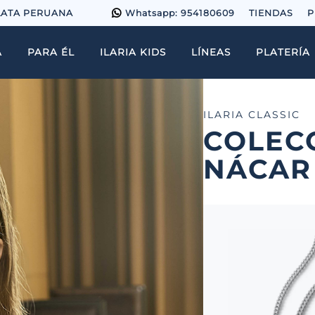
LATA PERUANA
Whatsapp: 954180609
TIENDAS
P
A
PARA ÉL
ILARIA KIDS
LÍNEAS
PLATERÍA
ILARIA CLASSIC
COLEC
NÁCAR