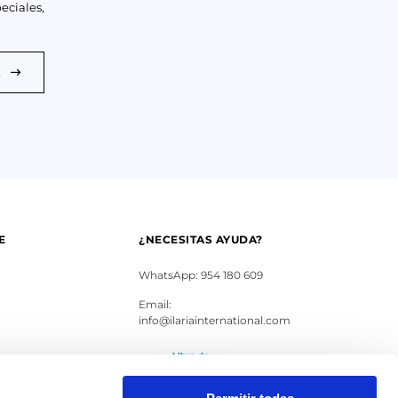
eciales,
E
E
¿NECESITAS AYUDA?
WhatsApp: 954 180 609
Email:
info@ilariainternational.com
s