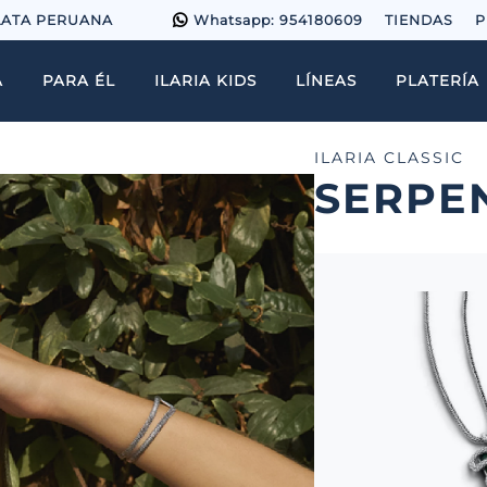
LATA PERUANA
Whatsapp: 954180609
TIENDAS
P
A
PARA ÉL
ILARIA KIDS
LÍNEAS
PLATERÍA
ILARIA CLASSIC
SERPE