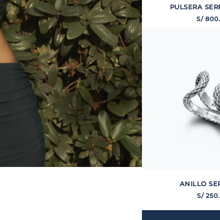
PULSERA SER
S/
800
ANILLO SE
S/
250
.