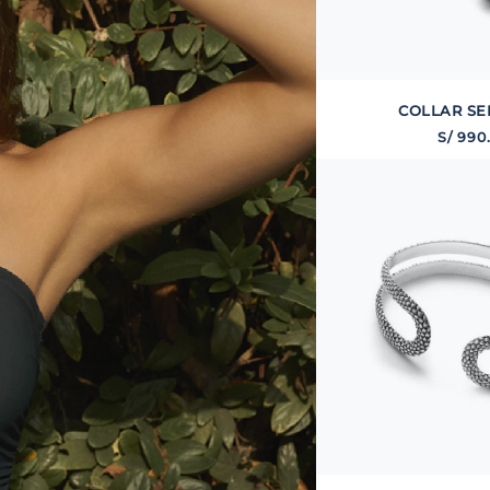
COLLAR SE
S/
990