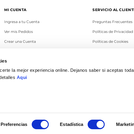
MI CUENTA
SERVICIO AL CLIENT
Ingresa a tu Cuenta
Preguntas Frecuentes
Ver mis Pedidos
Políticas de Privacidad
Crear una Cuenta
Políticas de Cookies
Recupera tu Contraseña
Términos y Condicione
ies
Política de Cambios
erte la mejor experiencia online. Dejanos saber si aceptas tod
Legales
detalles
Aqui
© 2022 Ilaría Perú. Todos los derechos reservados
Preferencias
Estadística
Marketi
DISEÑO & DESARROLLO POR
ENOVA