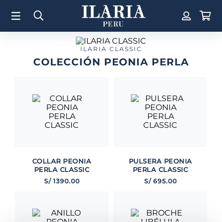
TÉRMINOS MÁS BUSCADOS
1
.
Aretes
2
.
Pulsera
ILARIA CLASSIC
COLECCIÓN PEONIA PERLA
3
.
Collar
4
.
Anillos
5
.
Perla
6
.
Pulsera Mujer
7
.
Anillo
8
.
Corazon
COLLAR PEONIA
PULSERA PEONIA
9
.
Pulsera Hombre
PERLA CLASSIC
PERLA CLASSIC
S/
1390
.
00
S/
695
.
00
10
.
Cruz