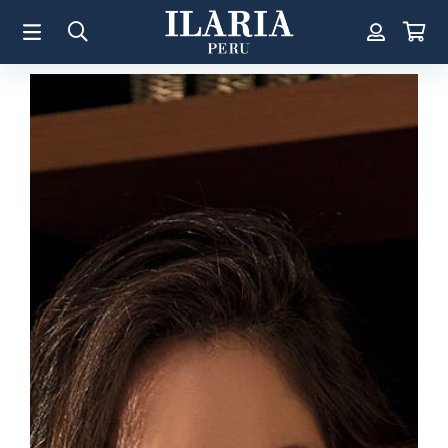
TÉRMINOS MÁS BUSCADOS
1
.
Aretes
2
.
Pulsera
3
.
Collar
4
.
Anillos
5
.
Perla
6
.
Pulsera Mujer
7
.
Anillo
8
.
Corazon
9
.
Pulsera Hombre
10
.
Cruz