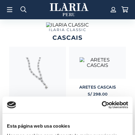
TÉRMINOS MÁS BUSCADOS
1
.
Aretes
2
.
Pulsera
ILARIA CLASSIC
CASCAIS
3
.
Collar
4
.
Anillos
5
.
Perla
6
.
Pulsera Mujer
7
.
Anillo
ARETES CASCAIS
8
.
Corazon
S/
298
.
00
9
.
Pulsera Hombre
COLLAR CASCAIS
10
.
Cruz
S/
1500
.
00
Esta página web usa cookies