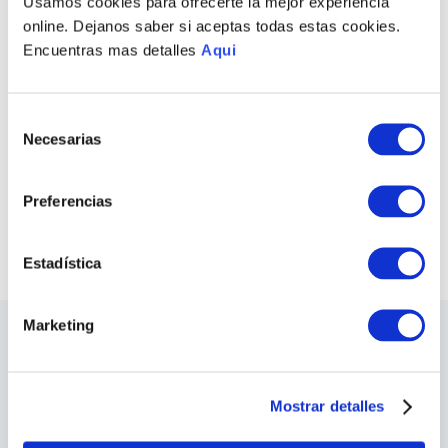
Usamos cookies para ofrecerte la mejor experiencia
online. Dejanos saber si aceptas todas estas cookies.
Encuentras mas detalles
Aqui
PULSERA CASCAIS
ANILLO CASCAIS
Selección
S/
600
.
00
S/
400
.
00
Necesarias
de
consentimiento
COMPRAR TODO
Preferencias
VER TODAS LAS COLECCIONES
Estadística
Marketing
LO ÚLTIMO DE ILARIA
Sea el primero en conocer los nuevos y
apasionantes diseños, los eventos especiales,
Mostrar detalles
las inauguraciones de tiendas y mucho más.