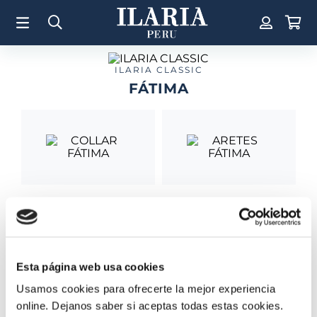
TÉRMINOS MÁS BUSCADOS
1
.
Aretes
2
.
Pulsera
ILARIA CLASSIC
FÁTIMA
3
.
Collar
4
.
Anillos
5
.
Pulsera Mujer
6
.
Perla
7
.
Cruz
COLLAR FÁTIMA
ARETES FÁTIMA
8
.
Anillo
S/
2500
.
00
S/
275
.
00
9
.
Corazon
10
.
Pulsera Hombre
Esta página web usa cookies
Usamos cookies para ofrecerte la mejor experiencia
online. Dejanos saber si aceptas todas estas cookies.