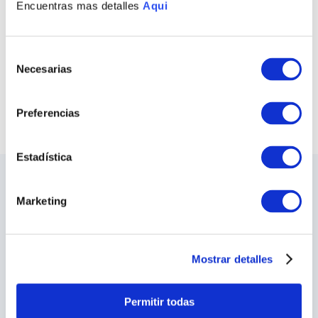
Encuentras mas detalles
Aqui
PULSERA FÁTIMA
ANILLO FÁTIMA
S/
900
.
00
S/
280
.
00
Selección
COMPRAR TODO
Necesarias
de
consentimiento
VER TODAS LAS COLECCIONES
Preferencias
Estadística
LO ÚLTIMO DE ILARIA
Marketing
Sea el primero en conocer los nuevos y
apasionantes diseños, los eventos especiales,
las inauguraciones de tiendas y mucho más.
Mostrar detalles
SUSCRIBIRME
Permitir todas
He leído y acepto los
Terminos y Condiciones
y las