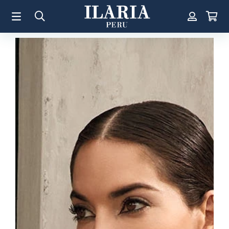
TÉRMINOS MÁS BUSCADOS
1
.
Aretes
2
.
Pulsera
3
.
Collar
4
.
Anillos
5
.
Perla
6
.
Pulsera Mujer
7
.
Anillo
8
.
Cruz
9
.
Corazon
10
.
Argollas