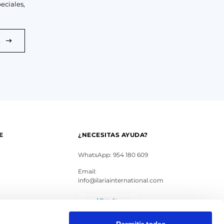
eciales,
E
E
¿NECESITAS AYUDA?
WhatsApp: 954 180 609
Email:
info@ilariainternational.com
s