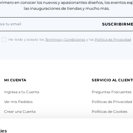
primero en conocer los nuevos y apasionantes diseños, los eventos esp
las inauguraciones de tiendas y mucho más.
SUSCRIBIRM
He leído y acepto los
Terminos y Condiciones
y las
Política de Privacidad
MI CUENTA
SERVICIO AL CLIENT
Ingresa a tu Cuenta
Preguntas Frecuentes
Ver mis Pedidos
Políticas de Privacidad
Crear una Cuenta
Políticas de Cookies
Recupera tu Contraseña
Términos y Condicione
ies
Política de Cambios