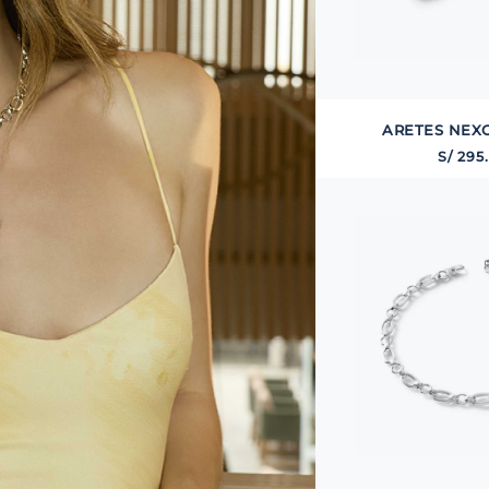
ARETES NEXO
S/
295
.