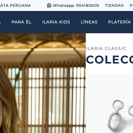
LATA PERUANA
Whatsapp: 954180609
TIENDAS
P
A
PARA ÉL
ILARIA KIDS
LÍNEAS
PLATERÍA
ILARIA CLASSIC
COLEC