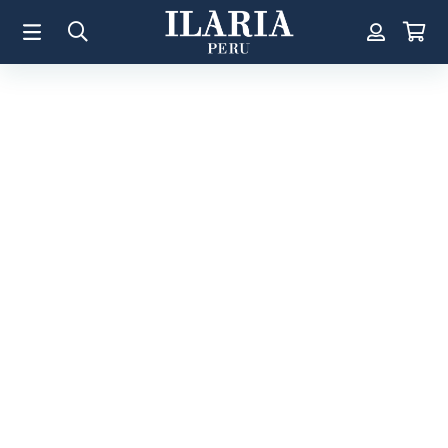
TÉRMINOS MÁS BUSCADOS
1
.
Aretes
2
.
Pulsera
3
.
Collar
4
.
Anillos
5
.
Perla
6
.
Pulsera Mujer
7
.
Anillo
8
.
Corazon
9
.
Pulsera Hombre
10
.
Cruz