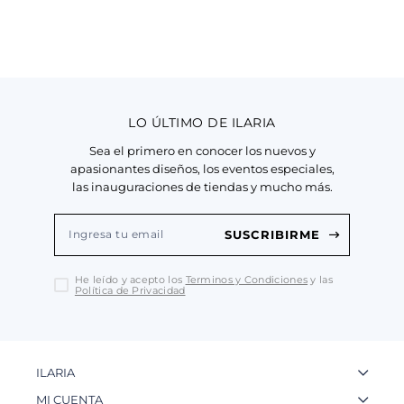
LO ÚLTIMO DE ILARIA
Sea el primero en conocer los nuevos y
apasionantes diseños, los eventos especiales,
las inauguraciones de tiendas y mucho más.
SUSCRIBIRME
He leído y acepto los
Terminos y Condiciones
y las
Política de Privacidad
ILARIA
La Marca
MI CUENTA