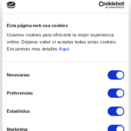
Envíos a Lima y Provincia
Recojo en tienda gratis
Esta página web usa cookies
Usamos cookies para ofrecerte la mejor experiencia
PRODUCTOS RELACIONADOS
online. Dejanos saber si aceptas todas estas cookies.
Encuentras mas detalles
Aqui
Selección
Necesarias
de
consentimiento
Preferencias
Estadística
PULSERA ESTRIBOR
PULSERA CORONA
HOMBRE
HOMBRE
S/
675
.
00
S/
430
.
00
Marketing