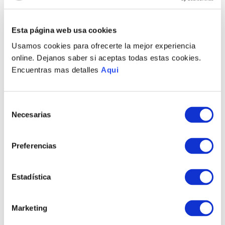
Recojo en tienda gratis
Esta página web usa cookies
PRODUCTOS RELACIONADOS
Usamos cookies para ofrecerte la mejor experiencia
online. Dejanos saber si aceptas todas estas cookies.
Encuentras mas detalles
Aqui
Selección
Necesarias
de
consentimiento
Preferencias
PULSERA TRAVESÍA
PULSERA MAREA
Estadística
HOMBRE
HOMBRE
S/
640
.
00
S/
640
.
00
Marketing
TAMBIÉN PODRÍA