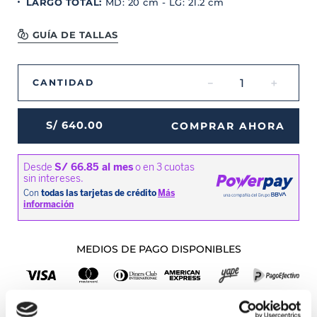
LARGO TOTAL
:
MD: 20 cm - LG: 21.2 cm
GUÍA DE TALLAS
－
＋
CANTIDAD
S/
640
.
00
COMPRAR AHORA
MEDIOS DE PAGO DISPONIBLES
Envíos a Lima y Provincia