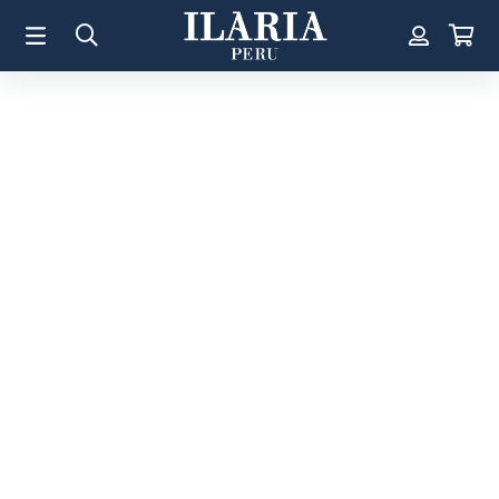
TÉRMINOS MÁS BUSCADOS
1
.
Aretes
2
.
Pulsera
3
.
Collar
4
.
Anillos
5
.
Perla
6
.
Pulsera Mujer
7
.
Anillo
8
.
Corazon
9
.
Pulsera Hombre
10
.
Cruz