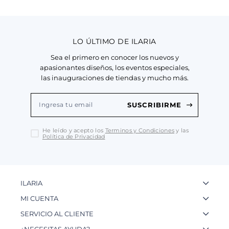
LO ÚLTIMO DE ILARIA
Sea el primero en conocer los nuevos y
apasionantes diseños, los eventos especiales,
las inauguraciones de tiendas y mucho más.
SUSCRIBIRME
He leído y acepto los
Terminos y Condiciones
y las
Política de Privacidad
ILARIA
La Marca
MI CUENTA
Nuestas Tiendas
Ingresa a tu Cuenta
SERVICIO AL CLIENTE
Nuestos Artesanos
Ver mis Pedidos
Preguntas Frecuentes