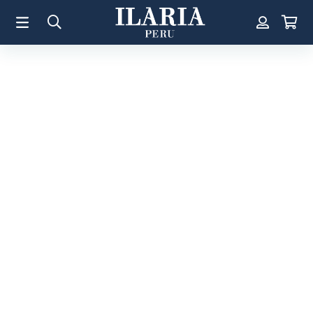
TÉRMINOS MÁS BUSCADOS
1
.
Aretes
2
.
Pulsera
3
.
Collar
4
.
Anillos
5
.
Perla
6
.
Pulsera Mujer
7
.
Anillo
8
.
Corazon
9
.
Cruz
10
.
Pulsera Hombre