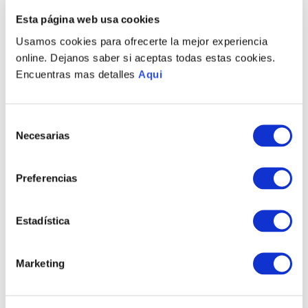
PRODUCTOS RELACIONADOS
Esta página web usa cookies
Usamos cookies para ofrecerte la mejor experiencia
online. Dejanos saber si aceptas todas estas cookies.
Encuentras mas detalles
Aqui
Selección
Necesarias
de
consentimiento
Preferencias
PULSERA AMERIGO MD
PULSERA ANTONIO LG
HOMBRE
HOMBRE
S/
845
.
00
S/
1045
.
00
Estadística
TAMBIÉN PODRÍA
Marketing
INTERESARTE