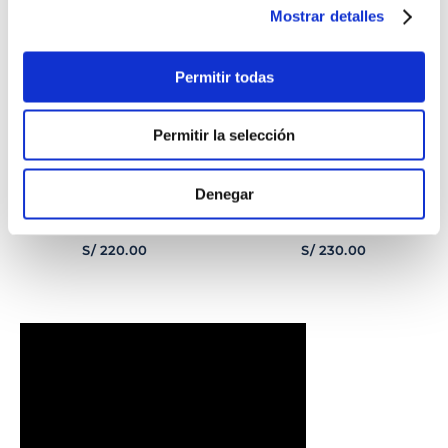
Mostrar detalles
Permitir todas
Permitir la selección
Denegar
PULSERA
PULSERA GEORGE
CORAZONCITO BASIC
HOMBRE
S/
220
.
00
S/
230
.
00