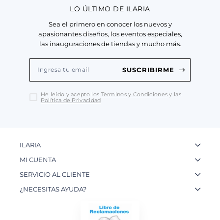
LO ÚLTIMO DE ILARIA
Sea el primero en conocer los nuevos y
apasionantes diseños, los eventos especiales,
las inauguraciones de tiendas y mucho más.
SUSCRIBIRME
He leído y acepto los
Terminos y Condiciones
y las
Política de Privacidad
ILARIA
La Marca
MI CUENTA
Nuestas Tiendas
Ingresa a tu Cuenta
SERVICIO AL CLIENTE
Nuestos Artesanos
Ver mis Pedidos
Preguntas Frecuentes
¿NECESITAS AYUDA?
Contacto
Crear una Cuenta
Políticas de Privacidad
WhatsApp: 954 180 609
Trabaja con nosotros
Recupera tu Contraseña
Políticas de Cookies