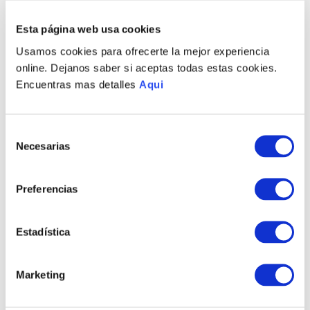
Esta página web usa cookies
PRODUCTOS RELACIONADOS
Usamos cookies para ofrecerte la mejor experiencia
online. Dejanos saber si aceptas todas estas cookies.
Encuentras mas detalles
Aqui
Selección
Necesarias
de
consentimiento
Preferencias
PULSERA TRAVESÍA
PULSERA MAREA
HOMBRE
HOMBRE
Estadística
S/
640
.
00
S/
640
.
00
Marketing
TAMBIÉN PODRÍA
INTERESARTE