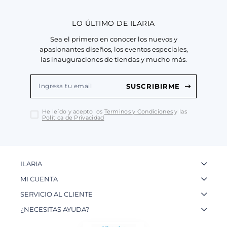
LO ÚLTIMO DE ILARIA
Sea el primero en conocer los nuevos y
apasionantes diseños, los eventos especiales,
las inauguraciones de tiendas y mucho más.
SUSCRIBIRME
He leído y acepto los
Terminos y Condiciones
y las
Política de Privacidad
ILARIA
La Marca
MI CUENTA
Nuestas Tiendas
Ingresa a tu Cuenta
SERVICIO AL CLIENTE
Nuestos Artesanos
Ver mis Pedidos
Preguntas Frecuentes
¿NECESITAS AYUDA?
Contacto
Crear una Cuenta
Políticas de Privacidad
WhatsApp: 954 180 609