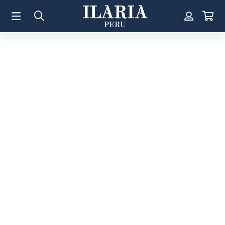
TÉRMINOS MÁS BUSCADOS
1
.
Aretes
2
.
Pulsera
3
.
Collar
4
.
Anillos
5
.
Pulsera Mujer
6
.
Perla
7
.
Cruz
8
.
Anillo
9
.
Corazon
10
.
Pulsera Hombre