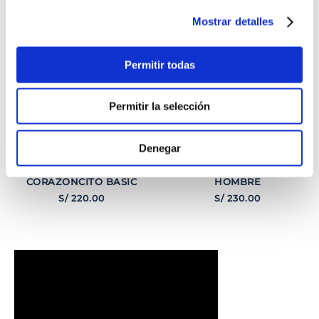
Mostrar detalles
Permitir todas
Permitir la selección
Denegar
PULSERA
PULSERA GEORGE
CORAZONCITO BASIC
HOMBRE
S/
220
.
00
S/
230
.
00