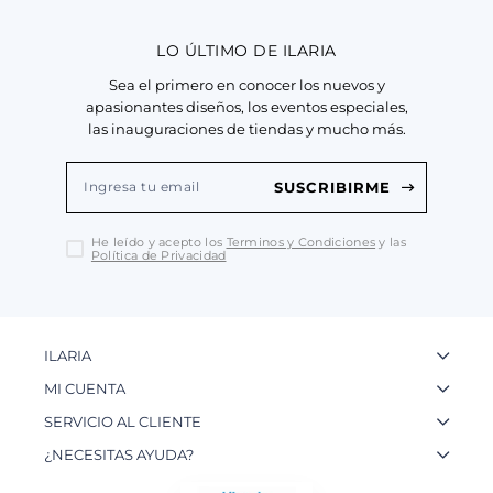
LO ÚLTIMO DE ILARIA
Sea el primero en conocer los nuevos y
apasionantes diseños, los eventos especiales,
las inauguraciones de tiendas y mucho más.
SUSCRIBIRME
He leído y acepto los
Terminos y Condiciones
y las
Política de Privacidad
ILARIA
La Marca
MI CUENTA
Nuestas Tiendas
Ingresa a tu Cuenta
SERVICIO AL CLIENTE
Nuestos Artesanos
Ver mis Pedidos
Preguntas Frecuentes
¿NECESITAS AYUDA?
Contacto
Crear una Cuenta
Políticas de Privacidad
WhatsApp: 954 180 609