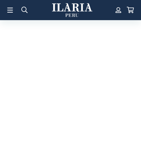
TÉRMINOS MÁS BUSCADOS
1
.
Aretes
2
.
Pulsera
3
.
Collar
4
.
Anillos
5
.
Pulsera Mujer
6
.
Perla
7
.
Cruz
8
.
Anillo
9
.
Corazon
10
.
Pulsera Hombre