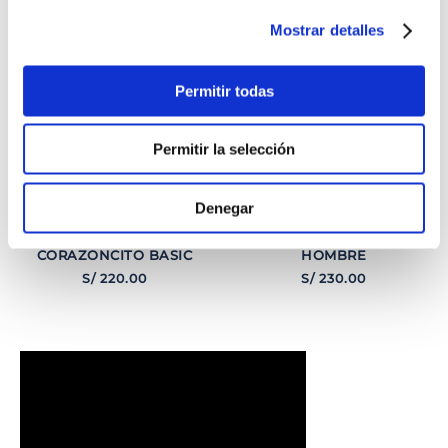
Mostrar detalles
Permitir todas
Permitir la selección
Denegar
PULSERA
PULSERA GEORGE
CORAZONCITO BASIC
HOMBRE
S/
220
.
00
S/
230
.
00