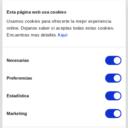
Esta página web usa cookies
PRODUCTOS RELACIONADOS
Usamos cookies para ofrecerte la mejor experiencia
online. Dejanos saber si aceptas todas estas cookies.
Encuentras mas detalles
Aqui
Selección
Necesarias
de
consentimiento
Preferencias
PULSERA CORSARIO
PULSERA ESLABONES
HOMBRE
HOMBRE
Estadística
S/
700
.
00
S/
1080
.
00
Marketing
TAMBIÉN PODRÍA
INTERESARTE