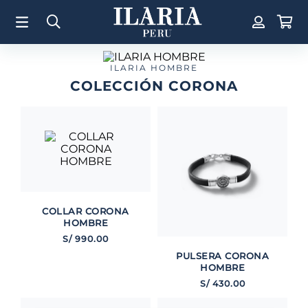
TÉRMINOS MÁS BUSCADOS
1
.
Aretes
2
.
Pulsera
ILARIA HOMBRE
COLECCIÓN CORONA
3
.
Collar
4
.
Anillos
5
.
Perla
6
.
Pulsera Mujer
7
.
Anillo
8
.
Cruz
COLLAR CORONA
HOMBRE
9
.
Corazon
S/
990
.
00
PULSERA CORONA
10
.
Argollas
HOMBRE
S/
430
.
00