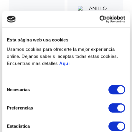
Esta página web usa cookies
ANILLO REAL
HOMBRE
Usamos cookies para ofrecerte la mejor experiencia
S/
495
.
00
online. Dejanos saber si aceptas todas estas cookies.
PULSERA ESTRIBOR
Encuentras mas detalles
Aqui
HOMBRE
S/
675
.
00
Selección
Necesarias
de
consentimiento
Preferencias
ANILLO CORONAS
GEMELOS CORONA
Estadística
HOMBRE
HOMBRE