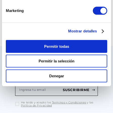
S/
380
.
00
S/
440
.
00
Marketing
COMPRAR TODO
VER TODAS LAS COLECCIONES
Mostrar detalles
Permitir todas
LO ÚLTIMO DE ILARIA
Permitir la selección
Sea el primero en conocer los nuevos y
apasionantes diseños, los eventos especiales,
Denegar
las inauguraciones de tiendas y mucho más.
SUSCRIBIRME
He leído y acepto los
Terminos y Condiciones
y las
Política de Privacidad