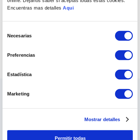
online. Dejanos saber si aceptas todas estas cookies.
Encuentras mas detalles
Aqui
PULSERA LUNA
ANILLO KILLA
KILLA
S/
530
.
00
S/
495
.
00
Selección
Necesarias
de
COMPRAR TODO
consentimiento
VER TODAS LAS COLECCIONES
Preferencias
Estadística
Marketing
LO ÚLTIMO DE ILARIA
Sea el primero en conocer los nuevos y
apasionantes diseños, los eventos especiales,
las inauguraciones de tiendas y mucho más.
Mostrar detalles
SUSCRIBIRME
Permitir todas