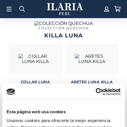
TÉRMINOS MÁS BUSCADOS
1
.
Aretes
2
.
Pulsera
COLECCIÓN QUECHUA
KILLA LUNA
3
.
Collar
4
.
Anillos
5
.
Perla
6
.
Pulsera Mujer
7
.
Anillo
COLLAR LUNA
ARETES LUNA KILLA
8
.
Corazon
KILLA
S/
700
.
00
S/
850
.
00
9
.
Pulsera Hombre
10
.
Cruz
Esta página web usa cookies
Usamos cookies para ofrecerte la mejor experiencia