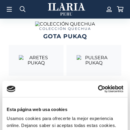
TÉRMINOS MÁS BUSCADOS
1
.
Aretes
2
.
Pulsera
COLECCIÓN QUECHUA
GOTA PUKAQ
3
.
Collar
4
.
Anillos
5
.
Perla
6
.
Pulsera Mujer
7
.
Anillo
ARETES PUKAQ
PULSERA PUKAQ
8
.
Corazon
S/
490
.
00
S/
800
.
00
9
.
Pulsera Hombre
10
.
Cruz
Esta página web usa cookies
Usamos cookies para ofrecerte la mejor experiencia
online. Dejanos saber si aceptas todas estas cookies.