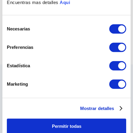
Encuentras mas detalles
Aqui
ANILLO PUKAQ
S/
360
.
00
Selección
COMPRAR TODO
Necesarias
de
consentimiento
VER TODAS LAS COLECCIONES
Preferencias
Estadística
LO ÚLTIMO DE ILARIA
Marketing
Sea el primero en conocer los nuevos y
apasionantes diseños, los eventos especiales,
las inauguraciones de tiendas y mucho más.
Mostrar detalles
SUSCRIBIRME
Permitir todas
He leído y acepto los
Terminos y Condiciones
y las