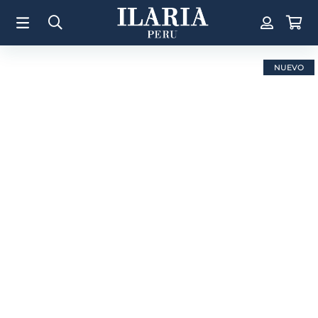
TÉRMINOS MÁS BUSCADOS
1
.
Aretes
2
.
Pulsera
NUEVO
3
.
Collar
4
.
Anillos
5
.
Pulsera Mujer
6
.
Cruz
7
.
Perla
8
.
Corazon
9
.
Pulsera Hombre
10
.
Anillo