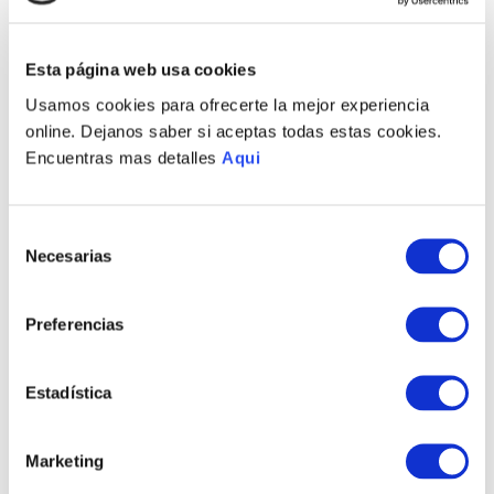
Recojo en tienda gratis
Esta página web usa cookies
PRODUCTOS RELACIONADOS
Usamos cookies para ofrecerte la mejor experiencia
online. Dejanos saber si aceptas todas estas cookies.
NUEVO
NUEVO
Encuentras mas detalles
Aqui
Selección
Necesarias
de
consentimiento
Preferencias
MARIPOSAS
GORRIÓN MEDIANO
VOLADORAS BASE
Estadística
S/
1465
.
00
AMATISTA
S/
1785
.
00
Marketing