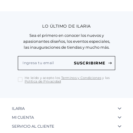
LO ÚLTIMO DE ILARIA
Sea el primero en conocer los nuevos y
apasionantes diseños, los eventos especiales,
las inauguraciones de tiendas y mucho más.
SUSCRIBIRME
He leído y acepto los
Terminos y Condiciones
y las
Política de Privacidad
ILARIA
La Marca
MI CUENTA
Nuestas Tiendas
Ingresa a tu Cuenta
SERVICIO AL CLIENTE