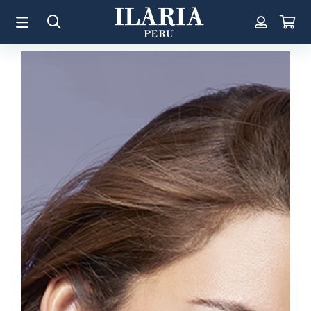
TÉRMINOS MÁS BUSCADOS
1
.
Aretes
2
.
Pulsera
3
.
Collar
4
.
Anillos
5
.
Pulsera Mujer
6
.
Perla
7
.
Cruz
8
.
Anillo
9
.
Corazon
10
.
Pulsera Hombre