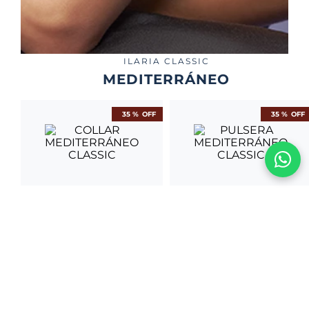
ILARIA CLASSIC
MEDITERRÁNEO
35 %
OFF
35 %
OFF
COLLAR
PULSERA
MEDITERRÁNEO
MEDITERRÁNEO
CLASSIC
CLASSIC
S/
2357
.
00
S/
1012
.
00
S/
1532
.
05
S/
657
.
80