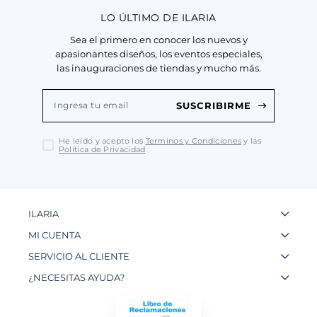
LO ÚLTIMO DE ILARIA
Sea el primero en conocer los nuevos y
apasionantes diseños, los eventos especiales,
las inauguraciones de tiendas y mucho más.
SUSCRIBIRME
He leído y acepto los
Terminos y Condiciones
y las
Política de Privacidad
ILARIA
La Marca
MI CUENTA
Nuestas Tiendas
Ingresa a tu Cuenta
SERVICIO AL CLIENTE
Nuestos Artesanos
Ver mis Pedidos
Preguntas Frecuentes
¿NECESITAS AYUDA?
Contacto
Crear una Cuenta
Políticas de Privacidad
WhatsApp: 954 180 609
Trabaja con nosotros
Recupera tu Contraseña
Políticas de Cookies