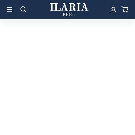
TÉRMINOS MÁS BUSCADOS
1
.
Aretes
2
.
Pulsera
3
.
Collar
4
.
Anillos
5
.
Perla
6
.
Pulsera Mujer
7
.
Anillo
8
.
Corazon
9
.
Pulsera Hombre
10
.
Cruz