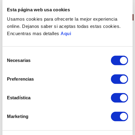
PRODUCTOS RELACIONADOS
Esta página web usa cookies
35 %
OFF
35 %
OFF
Usamos cookies para ofrecerte la mejor experiencia
online. Dejanos saber si aceptas todas estas cookies.
Encuentras mas detalles
Aqui
Selección
Necesarias
de
consentimiento
Preferencias
PULSERA
COLLAR
MEDITERRÁNEO
MEDITERRÁNEO
CLASSIC
CLASSIC
Estadística
S/
1012
.
00
S/
2357
.
00
S/
657
.
80
S/
1532
.
05
TAMBIÉN PODRÍA
Marketing
INTERESARTE