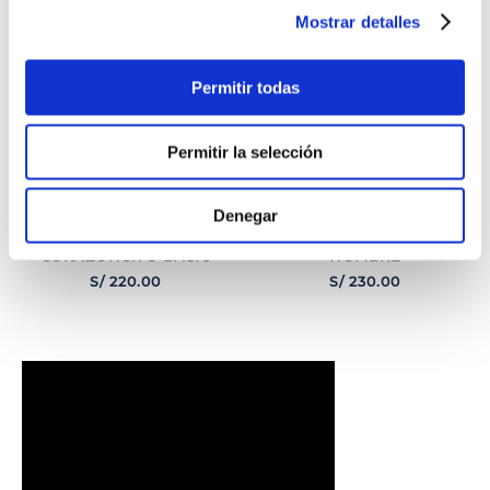
Mostrar detalles
Permitir todas
Permitir la selección
Denegar
PULSERA
PULSERA GEORGE
CORAZONCITO BASIC
HOMBRE
S/
220
.
00
S/
230
.
00