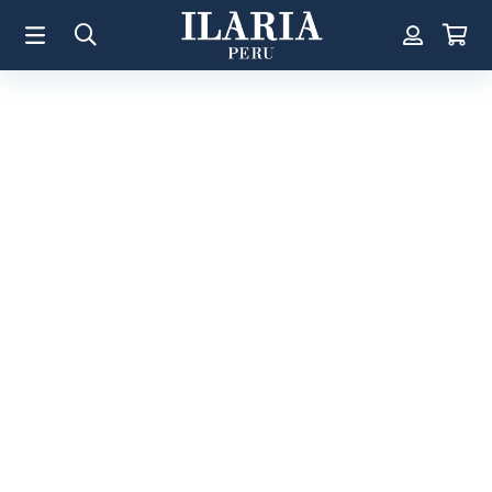
TÉRMINOS MÁS BUSCADOS
1
.
Aretes
2
.
Pulsera
3
.
Collar
4
.
Anillos
5
.
Perla
6
.
Pulsera Mujer
7
.
Anillo
8
.
Corazon
9
.
Cruz
10
.
Pulsera Hombre