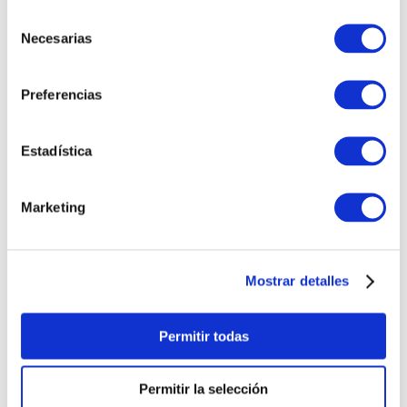
Recojo en tienda gratis
Selección
Necesarias
de
TAMBIÉN PODRÍA
consentimiento
INTERESARTE
Preferencias
Estadística
Marketing
Mostrar detalles
PULSERA
PULSERA GEORGE
CORAZONCITO BASIC
HOMBRE
Permitir todas
S/
220
.
00
S/
230
.
00
Permitir la selección