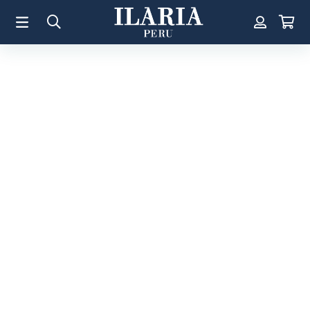
TÉRMINOS MÁS BUSCADOS
1
.
Aretes
2
.
Pulsera
3
.
Collar
4
.
Anillos
5
.
Perla
6
.
Pulsera Mujer
7
.
Anillo
8
.
Corazon
9
.
Pulsera Hombre
10
.
Cruz