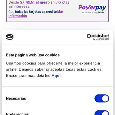
MEDIOS DE PAGO DISPONIBLES
Esta página web usa cookies
Envíos a Lima y Provincia
Usamos cookies para ofrecerte la mejor experiencia
Recojo en tienda gratis
online. Dejanos saber si aceptas todas estas cookies.
Encuentras mas detalles
Aqui
TAMBIÉN PODRÍA
INTERESARTE
Selección
Necesarias
de
consentimiento
Preferencias