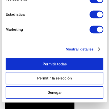
Estadística
Marketing
PULSERA
PULSERA GEORGE
CORAZONCITO BASIC
HOMBRE
S/
220
.
00
S/
230
.
00
Mostrar detalles
Permitir todas
Permitir la selección
Denegar