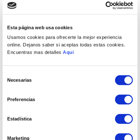
Envíos a Lima y Provincia
Recojo en tienda gratis
Esta página web usa cookies
Usamos cookies para ofrecerte la mejor experiencia
PRODUCTOS RELACIONADOS
online. Dejanos saber si aceptas todas estas cookies.
Encuentras mas detalles
Aqui
Selección
Necesarias
de
consentimiento
Preferencias
Estadística
PULSERA VELA
PULSERA OLÍMPICA
HOMBRE
HOMBRE
S/
920
.
00
S/
600
.
00
Marketing