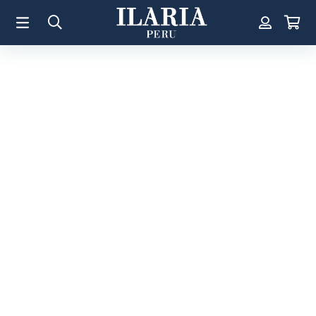
TÉRMINOS MÁS BUSCADOS
1
.
Aretes
2
.
Pulsera
3
.
Collar
4
.
Anillos
5
.
Pulsera Mujer
6
.
Perla
7
.
Cruz
8
.
Anillo
9
.
Corazon
10
.
Pulsera Hombre