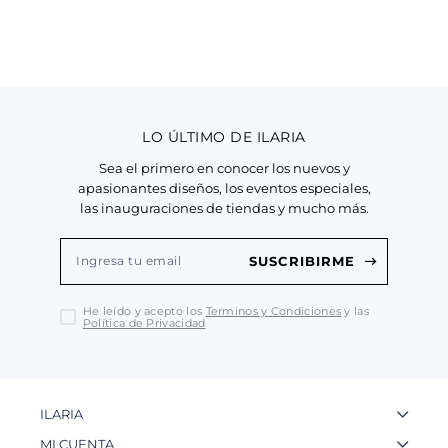
LO ÚLTIMO DE ILARIA
Sea el primero en conocer los nuevos y
apasionantes diseños, los eventos especiales,
las inauguraciones de tiendas y mucho más.
SUSCRIBIRME
He leído y acepto los
Terminos y Condiciones
y las
Política de Privacidad
ILARIA
La Marca
MI CUENTA