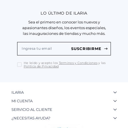
LO ÚLTIMO DE ILARIA
Sea el primero en conocer los nuevos y
apasionantes diseños, los eventos especiales,
las inauguraciones de tiendas y mucho más.
SUSCRIBIRME
He leído y acepto los
Terminos y Condiciones
y las
Política de Privacidad
ILARIA
La Marca
MI CUENTA
Nuestas Tiendas
Ingresa a tu Cuenta
SERVICIO AL CLIENTE
Nuestos Artesanos
Ver mis Pedidos
Preguntas Frecuentes
¿NECESITAS AYUDA?
Contacto
Crear una Cuenta
Políticas de Privacidad
WhatsApp: 954 180 609