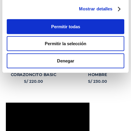
Mostrar detalles
Permitir todas
Permitir la selección
Denegar
PULSERA
PULSERA GEORGE
CORAZONCITO BASIC
HOMBRE
S/
220
.
00
S/
230
.
00