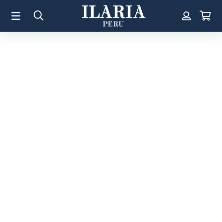
TÉRMINOS MÁS BUSCADOS
1
.
Aretes
2
.
Pulsera
3
.
Collar
4
.
Anillos
5
.
Pulsera Mujer
6
.
Cruz
7
.
Perla
8
.
Corazon
9
.
Pulsera Hombre
10
.
Anillo