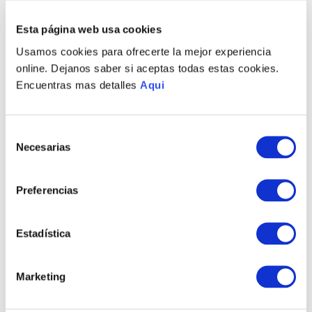
Esta página web usa cookies
PRODUCTOS RELACIONADOS
Usamos cookies para ofrecerte la mejor experiencia
online. Dejanos saber si aceptas todas estas cookies.
Encuentras mas detalles
Aqui
Selección
Necesarias
de
consentimiento
Preferencias
PULSERA ROSALÍA
ANILLO ROSALÍA
BASIC
BASIC
Estadística
S/
325
.
00
S/
290
.
00
Marketing
TAMBIÉN PODRÍA
INTERESARTE