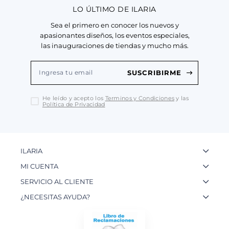
LO ÚLTIMO DE ILARIA
Sea el primero en conocer los nuevos y
apasionantes diseños, los eventos especiales,
las inauguraciones de tiendas y mucho más.
SUSCRIBIRME
He leído y acepto los
Terminos y Condiciones
y las
Política de Privacidad
ILARIA
La Marca
MI CUENTA
Nuestas Tiendas
Ingresa a tu Cuenta
SERVICIO AL CLIENTE
Nuestos Artesanos
Ver mis Pedidos
Preguntas Frecuentes
¿NECESITAS AYUDA?
Contacto
Crear una Cuenta
Políticas de Privacidad
WhatsApp: 954 180 609
Trabaja con nosotros
Recupera tu Contraseña
Políticas de Cookies