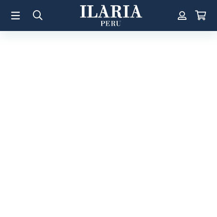
TÉRMINOS MÁS BUSCADOS
1
.
Aretes
2
.
Pulsera
3
.
Collar
4
.
Anillos
5
.
Pulsera Mujer
6
.
Perla
7
.
Cruz
8
.
Anillo
9
.
Corazon
10
.
Pulsera Hombre