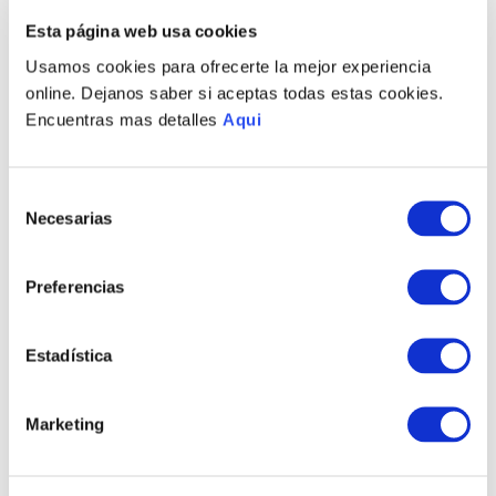
PRODUCTOS RELACIONADOS
Esta página web usa cookies
Usamos cookies para ofrecerte la mejor experiencia
online. Dejanos saber si aceptas todas estas cookies.
Encuentras mas detalles
Aqui
Selección
Necesarias
de
consentimiento
Preferencias
PULSERA REAL
ANILLO REAL CLASSIC
CLASSIC
S/
1040
.
00
S/
760
.
00
Estadística
TAMBIÉN PODRÍA
Marketing
INTERESARTE