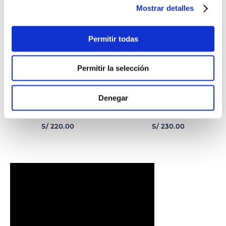
Mostrar detalles
Permitir todas
Permitir la selección
Denegar
PULSERA
PULSERA GEORGE
CORAZONCITO BASIC
HOMBRE
S/
220
.
00
S/
230
.
00