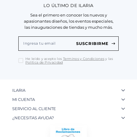
LO ÚLTIMO DE ILARIA
Sea el primero en conocer los nuevos y
apasionantes diseños, los eventos especiales,
las inauguraciones de tiendas y mucho más.
SUSCRIBIRME
He leído y acepto los
Terminos y Condiciones
y las
Política de Privacidad
ILARIA
La Marca
MI CUENTA
Nuestas Tiendas
Ingresa a tu Cuenta
SERVICIO AL CLIENTE
Nuestos Artesanos
Ver mis Pedidos
Preguntas Frecuentes
¿NECESITAS AYUDA?
Contacto
Crear una Cuenta
Políticas de Privacidad
WhatsApp: 954 180 609
Trabaja con nosotros
Recupera tu Contraseña
Políticas de Cookies