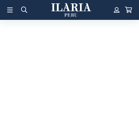
TÉRMINOS MÁS BUSCADOS
1
.
Aretes
2
.
Pulsera
3
.
Collar
4
.
Anillos
5
.
Pulsera Mujer
6
.
Perla
7
.
Cruz
8
.
Anillo
9
.
Corazon
10
.
Pulsera Hombre