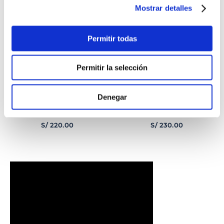
Mostrar detalles
Permitir todas
Permitir la selección
Denegar
PULSERA
PULSERA GEORGE
CORAZONCITO BASIC
HOMBRE
S/
220
.
00
S/
230
.
00