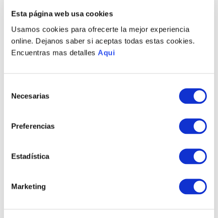
PRODUCTOS RELACIONADOS
Esta página web usa cookies
Usamos cookies para ofrecerte la mejor experiencia
online. Dejanos saber si aceptas todas estas cookies.
Encuentras mas detalles
Aqui
Selección
Necesarias
de
consentimiento
Preferencias
PULSERA POWER HIJA
PULSERA POWER
MAMÁ
S/
265
.
00
S/
495
.
00
Estadística
TAMBIÉN PODRÍA
Marketing
INTERESARTE