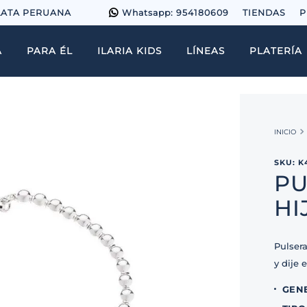
LATA PERUANA
Whatsapp: 954180609
TIENDAS
P
A
PARA ÉL
ILARIA KIDS
LÍNEAS
PLATERÍA
SKU
:
K
PU
HI
Pulser
y dije
GEN