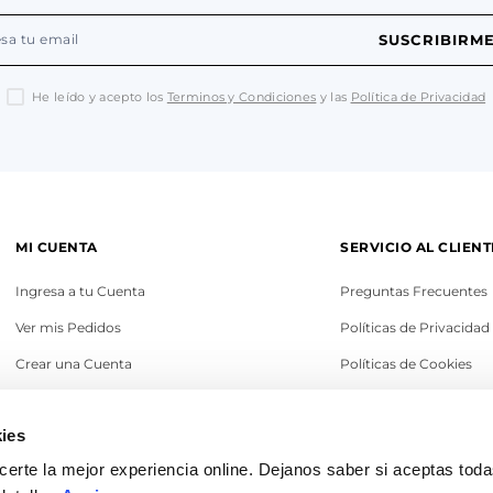
SUSCRIBIRM
He leído y acepto los
Terminos y Condiciones
y las
Política de Privacidad
MI CUENTA
SERVICIO AL CLIENT
Ingresa a tu Cuenta
Preguntas Frecuentes
Ver mis Pedidos
Políticas de Privacidad
Crear una Cuenta
Políticas de Cookies
Recupera tu Contraseña
Términos y Condicione
ies
Política de Cambios
erte la mejor experiencia online. Dejanos saber si aceptas tod
Legales