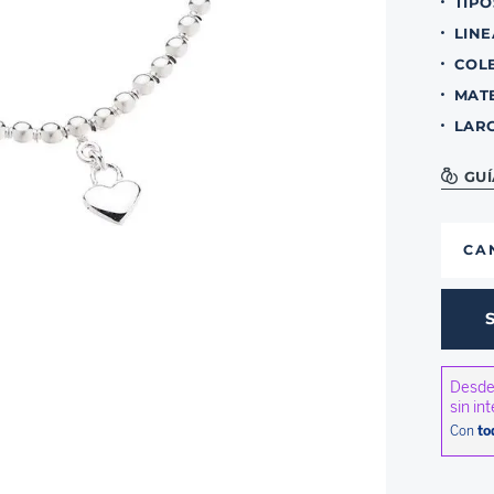
TIPO
LINE
COL
MAT
LAR
GUÍ
CA