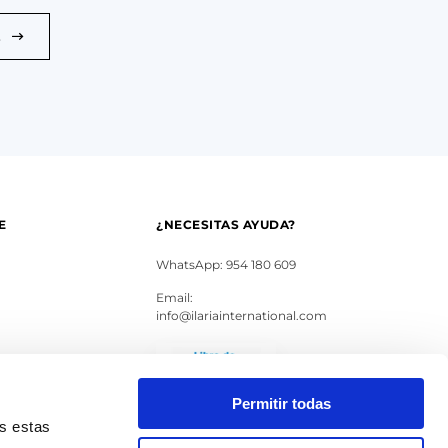
E
E
¿NECESITAS AYUDA?
WhatsApp: 954 180 609
Email:
info@ilariainternational.com
s
Permitir todas
as estas