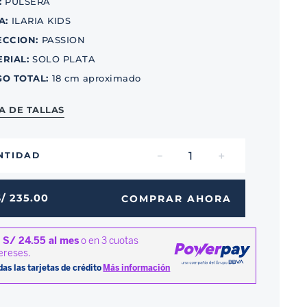
:
PULSERA
A
:
ILARIA KIDS
ECCION
:
PASSION
ERIAL
:
SOLO PLATA
GO TOTAL
:
18 cm aproximado
A DE TALLAS
－
＋
NTIDAD
S/
235
.
00
COMPRAR AHORA