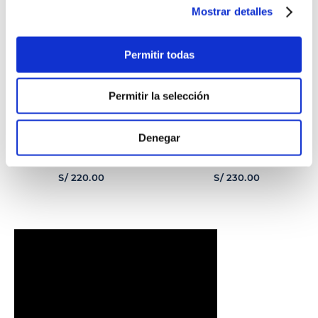
Mostrar detalles
Permitir todas
Permitir la selección
Denegar
PULSERA
PULSERA GEORGE
CORAZONCITO BASIC
HOMBRE
S/
220
.
00
S/
230
.
00