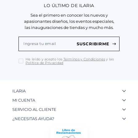
LO ÚLTIMO DE ILARIA
Sea el primero en conocer los nuevos y
apasionantes diseños, los eventos especiales,
las inauguraciones de tiendas y mucho más.
SUSCRIBIRME
He leído y acepto los
Terminos y Condiciones
y las
Política de Privacidad
ILARIA
La Marca
MI CUENTA
Nuestas Tiendas
Ingresa a tu Cuenta
SERVICIO AL CLIENTE
Nuestos Artesanos
Ver mis Pedidos
Preguntas Frecuentes
¿NECESITAS AYUDA?
Contacto
Crear una Cuenta
Políticas de Privacidad
WhatsApp: 954 180 609
Trabaja con nosotros
Recupera tu Contraseña
Políticas de Cookies