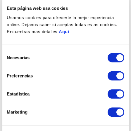
PRODUCTOS RELACIONADOS
Esta página web usa cookies
Usamos cookies para ofrecerte la mejor experiencia
online. Dejanos saber si aceptas todas estas cookies.
Encuentras mas detalles
Aqui
Selección
Necesarias
de
consentimiento
Preferencias
PULSERA MATTEO LG
PULSERA MARCO LG
HOMBRE
HOMBRE
S/
1320
.
00
S/
525
.
00
Estadística
TAMBIÉN PODRÍA
Marketing
INTERESARTE