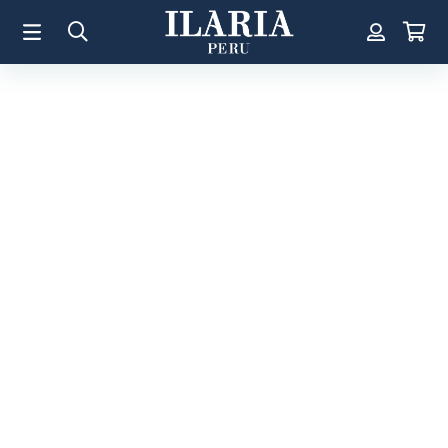
TÉRMINOS MÁS BUSCADOS
1
.
Aretes
2
.
Pulsera
3
.
Collar
4
.
Anillos
5
.
Perla
6
.
Pulsera Mujer
7
.
Anillo
8
.
Corazon
9
.
Cruz
10
.
Pulsera Hombre