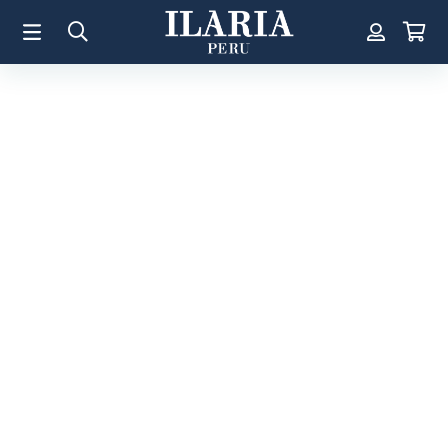
TÉRMINOS MÁS BUSCADOS
1
.
Aretes
2
.
Pulsera
3
.
Collar
4
.
Anillos
5
.
Perla
6
.
Pulsera Mujer
7
.
Anillo
8
.
Cruz
9
.
Corazon
10
.
Argollas