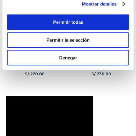
Mostrar detalles
Permitir todas
Permitir la selección
Denegar
PULSERA
PULSERA GEORGE
CORAZONCITO BASIC
HOMBRE
S/
220
.
00
S/
230
.
00