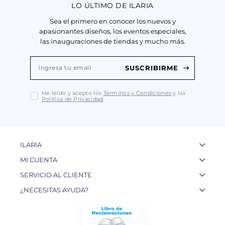
LO ÚLTIMO DE ILARIA
Sea el primero en conocer los nuevos y
apasionantes diseños, los eventos especiales,
las inauguraciones de tiendas y mucho más.
SUSCRIBIRME
He leído y acepto los
Terminos y Condiciones
y las
Política de Privacidad
ILARIA
La Marca
MI CUENTA
Nuestas Tiendas
Ingresa a tu Cuenta
SERVICIO AL CLIENTE
Nuestos Artesanos
Ver mis Pedidos
Preguntas Frecuentes
¿NECESITAS AYUDA?
Contacto
Crear una Cuenta
Políticas de Privacidad
WhatsApp: 954 180 609
Trabaja con nosotros
Recupera tu Contraseña
Políticas de Cookies
Email:
info@ilariainternational.com