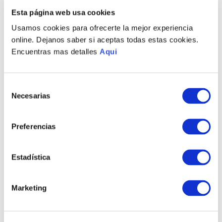
PRODUCTOS RELACIONADOS
Esta página web usa cookies
Usamos cookies para ofrecerte la mejor experiencia
35 %
OFF
online. Dejanos saber si aceptas todas estas cookies.
Encuentras mas detalles
Aqui
Selección
Necesarias
de
consentimiento
Preferencias
PULSERA PARACAS
COLLAR LINEAS
HOMBRE
NAZCA
S/
713
.
00
S/
500
.
00
S/
463
.
45
Estadística
TAMBIÉN PODRÍA
Marketing
INTERESARTE