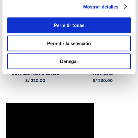
Mostrar detalles
Permitir todas
Permitir la selección
Denegar
PULSERA
PULSERA GEORGE
CORAZONCITO BASIC
HOMBRE
S/
220
.
00
S/
230
.
00