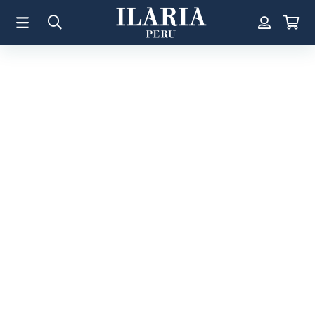
TÉRMINOS MÁS BUSCADOS
1
.
Aretes
2
.
Pulsera
3
.
Collar
4
.
Anillos
5
.
Perla
6
.
Pulsera Mujer
7
.
Anillo
8
.
Corazon
9
.
Pulsera Hombre
10
.
Cruz