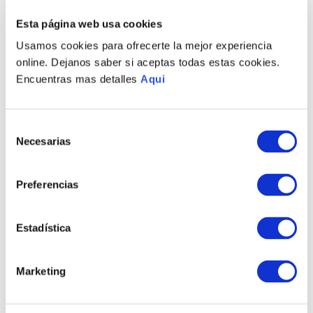
Esta página web usa cookies
PRODUCTOS RELACIONADOS
Usamos cookies para ofrecerte la mejor experiencia
online. Dejanos saber si aceptas todas estas cookies.
Encuentras mas detalles
Aqui
Selección
Necesarias
de
consentimiento
Preferencias
PULSERA KYOTO MISS
PULSERA TOKYO MISS
Estadística
S/
520
.
00
S/
600
.
00
TAMBIÉN PODRÍA
Marketing
INTERESARTE