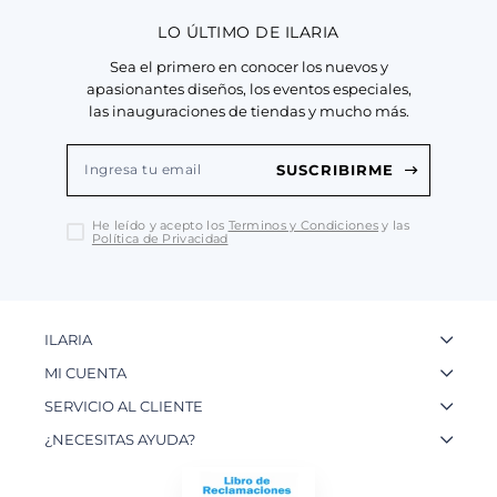
LO ÚLTIMO DE ILARIA
Sea el primero en conocer los nuevos y
apasionantes diseños, los eventos especiales,
las inauguraciones de tiendas y mucho más.
SUSCRIBIRME
He leído y acepto los
Terminos y Condiciones
y las
Política de Privacidad
ILARIA
La Marca
MI CUENTA
Nuestas Tiendas
Ingresa a tu Cuenta
SERVICIO AL CLIENTE
Nuestos Artesanos
Ver mis Pedidos
Preguntas Frecuentes
¿NECESITAS AYUDA?
Contacto
Crear una Cuenta
Políticas de Privacidad
WhatsApp: 954 180 609
Trabaja con nosotros