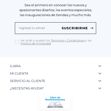
Sea el primero en conocer los nuevos y
apasionantes diseños, los eventos especiales,
las inauguraciones de tiendas y mucho más.
SUSCRIBIRME
He leído y acepto los
Terminos y Condiciones
y las
Política de Privacidad
ILARIA
La Marca
MI CUENTA
Nuestas Tiendas
Ingresa a tu Cuenta
SERVICIO AL CLIENTE
Nuestos Artesanos
Ver mis Pedidos
Preguntas Frecuentes
¿NECESITAS AYUDA?
Contacto
Crear una Cuenta
Políticas de Privacidad
WhatsApp: 954 180 609
Trabaja con nosotros
Recupera tu Contraseña
Políticas de Cookies
Email:
info@ilariainternational.com
Términos y Condiciones