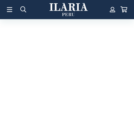
TÉRMINOS MÁS BUSCADOS
1
.
Aretes
2
.
Pulsera
3
.
Collar
4
.
Anillos
5
.
Perla
6
.
Pulsera Mujer
7
.
Anillo
8
.
Corazon
9
.
Cruz
10
.
Pulsera Hombre