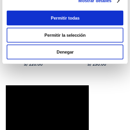
Mostrar detalles
Permitir todas
Permitir la selección
Denegar
PULSERA
PULSERA GEORGE
CORAZONCITO BASIC
HOMBRE
S/
220
.
00
S/
230
.
00