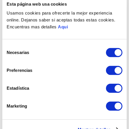
Esta página web usa cookies
Usamos cookies para ofrecerte la mejor experiencia
online. Dejanos saber si aceptas todas estas cookies.
Encuentras mas detalles
Aqui
Selección
Necesarias
de
consentimiento
Preferencias
PULSERA FRANCO LG
PULSERA FRANCO MD
HOMBRE
HOMBRE
S/
1850
.
00
S/
1850
.
00
Estadística
TAMBIÉN PODRÍA
Marketing
INTERESARTE