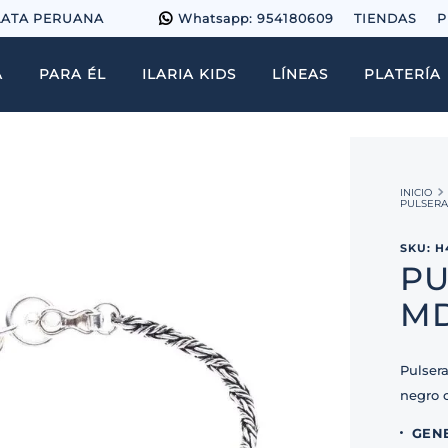
LATA PERUANA
Whatsapp: 954180609
TIENDAS
P
A
PARA ÉL
ILARIA KIDS
LÍNEAS
PLATERÍA
PULSERA
SKU
:
H
PU
M
Pulser
negro 
GEN