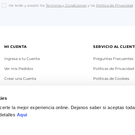
He leído y acepto los
Terminos y Condiciones
y las
Política de Privacidad
MI CUENTA
SERVICIO AL CLIENT
Ingresa a tu Cuenta
Preguntas Frecuentes
Ver mis Pedidos
Políticas de Privacidad
Crear una Cuenta
Políticas de Cookies
Recupera tu Contraseña
Términos y Condicione
ies
Política de Cambios
erte la mejor experiencia online. Dejanos saber si aceptas tod
Legales
detalles
Aqui