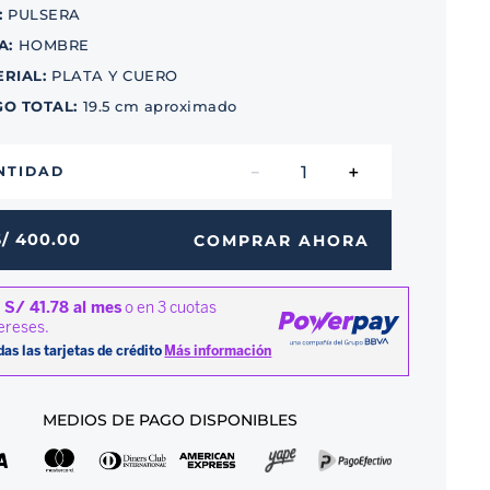
:
PULSERA
A
:
HOMBRE
ERIAL
:
PLATA Y CUERO
GO TOTAL
:
19.5 cm aproximado
－
＋
NTIDAD
S/
400
.
00
COMPRAR AHORA
MEDIOS DE PAGO DISPONIBLES