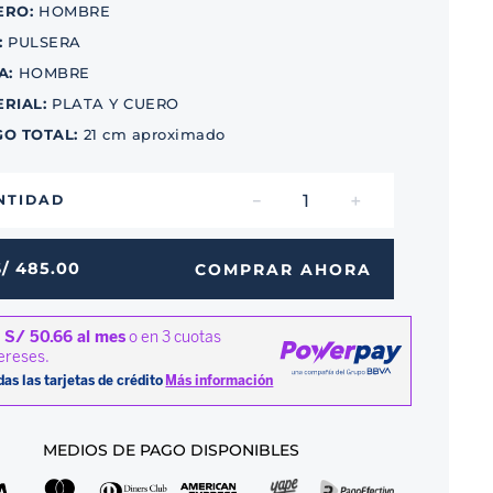
ERO
:
HOMBRE
:
PULSERA
A
:
HOMBRE
ERIAL
:
PLATA Y CUERO
GO TOTAL
:
21 cm aproximado
－
＋
NTIDAD
S/
485
.
00
COMPRAR AHORA
MEDIOS DE PAGO DISPONIBLES