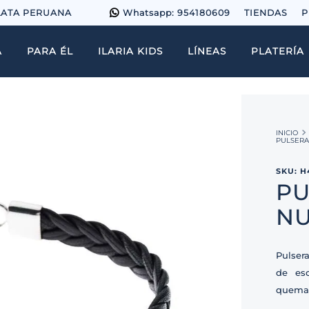
LATA PERUANA
Whatsapp: 954180609
TIENDAS
P
A
PARA ÉL
ILARIA KIDS
LÍNEAS
PLATERÍA
PULSER
SKU
:
H
PU
NU
Pulser
de es
quema