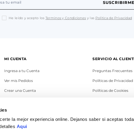
SUSCRIBIRM
He leído y acepto los
Terminos y Condiciones
y las
Política de Privacidad
MI CUENTA
SERVICIO AL CLIENT
Ingresa a tu Cuenta
Preguntas Frecuentes
Ver mis Pedidos
Políticas de Privacidad
Crear una Cuenta
Políticas de Cookies
Recupera tu Contraseña
Términos y Condicione
ies
Política de Cambios
erte la mejor experiencia online. Dejanos saber si aceptas tod
Legales
detalles
Aqui