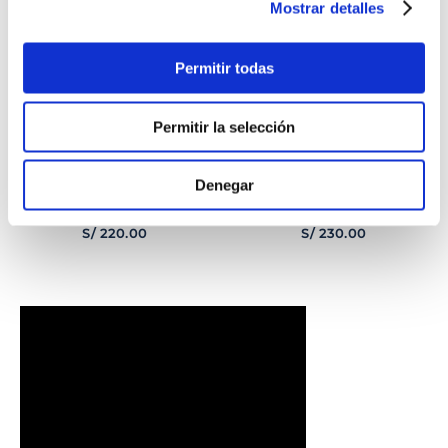
Mostrar detalles
Permitir todas
Permitir la selección
Denegar
PULSERA
PULSERA GEORGE
CORAZONCITO BASIC
HOMBRE
S/
220
.
00
S/
230
.
00