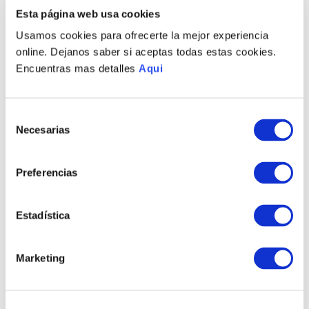
PRODUCTOS RELACIONADOS
Esta página web usa cookies
Usamos cookies para ofrecerte la mejor experiencia
online. Dejanos saber si aceptas todas estas cookies.
Encuentras mas detalles
Aqui
Selección
Necesarias
de
consentimiento
Preferencias
PULSERA D'AGAMA
COLLAR D'AGAMA
S/
715
.
00
S/
3510
.
00
Estadística
TAMBIÉN PODRÍA
Marketing
INTERESARTE