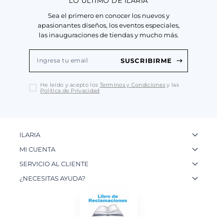
LO ÚLTIMO DE ILARIA
Sea el primero en conocer los nuevos y
apasionantes diseños, los eventos especiales,
las inauguraciones de tiendas y mucho más.
SUSCRIBIRME
He leído y acepto los
Terminos y Condiciones
y las
Política de Privacidad
ILARIA
La Marca
MI CUENTA
Nuestas Tiendas
Ingresa a tu Cuenta
SERVICIO AL CLIENTE
Nuestos Artesanos
Ver mis Pedidos
Preguntas Frecuentes
¿NECESITAS AYUDA?
Contacto
Crear una Cuenta
Políticas de Privacidad
WhatsApp: 954 180 609
Trabaja con nosotros
Recupera tu Contraseña
Políticas de Cookies
Email:
info@ilariainternational.com